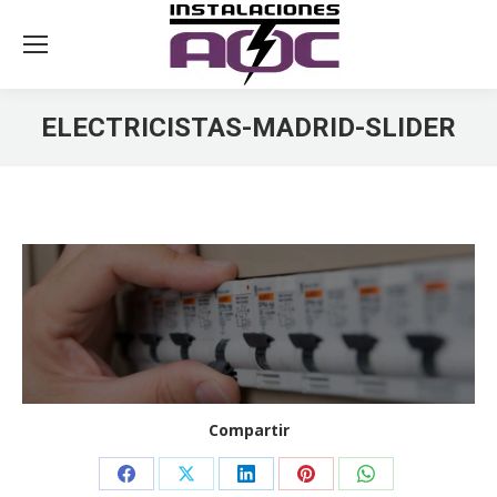
ELECTRICISTAS-MADRID-SLIDER
You are here:
Compartir
Share
Share
Share
Share
Share