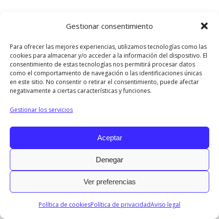
on
on
on
on
on
Facebook
X
LinkedIn
Pinterest
WhatsApp
Gestionar consentimiento
2017 © Todos los derechos reservados.
Para ofrecer las mejores experiencias, utilizamos tecnologías como las
cookies para almacenar y/o acceder a la información del dispositivo. El
Menu INFO
consentimiento de estas tecnologías nos permitirá procesar datos
Diseñado por © Ondiseño.com 2017
como el comportamiento de navegación o las identificaciones únicas
en este sitio. No consentir o retirar el consentimiento, puede afectar
negativamente a ciertas características y funciones.
Gestionar los servicios
Aceptar
Denegar
Ver preferencias
Política de cookies
Política de privacidad
Aviso legal