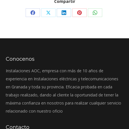
Compartir
Share
Share
Share
Share
Share
on
on
on
on
on
Facebook
X
LinkedIn
Pinterest
WhatsApp
Conocenos
Instalaciones AOC, empresa con más de 10 años de
experiencia en Instalaciones eléctricas y telecomunicaciones
en Granada y toda su provincia. Eficacia probada en cada
trabajo realizado, dando al cliente la oportunidad de tener la
máxima confianza en nosotros para realizar cualquier servicio
relacionado con nuestro oficio
Contacto