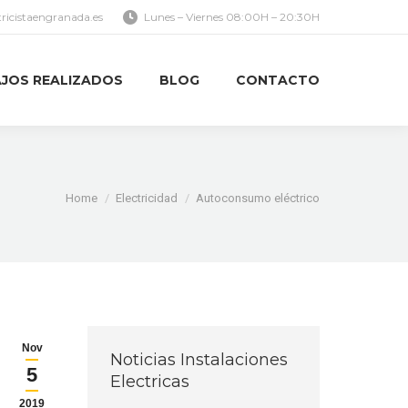
tricistaengranada.es
Lunes – Viernes 08:00H – 20:30H
JOS REALIZADOS
BLOG
CONTACTO
JOS REALIZADOS
BLOG
CONTACTO
You are here:
Home
Electricidad
Autoconsumo eléctrico
Nov
Noticias Instalaciones
5
Electricas
2019