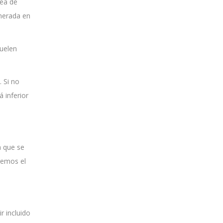
sea de
enerada en
suelen
. Si no
 inferior
a que se
remos el
r incluido