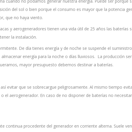
arla cuando no podamos generar nuestra energía. Puede ser porque 
sición del sol o bien porque el consumo es mayor que la potencia g
r, que no haya viento.
placas y aerogeneradores tienen una vida útil de 25 años las baterías 
ner la instalación.
rmitente. De día tienes energía y de noche se suspende el suministro
almacenar energía para la noche o días lluviosos. La producción será
ueramos, mayor presupuesto debemos destinar a baterías.
 y así evitar que se sobrecargue peligrosamente. Al mismo tiempo evit
s o el aerogenerador. En caso de no disponer de baterías no necesita
te continua procedente del generador en corriente alterna. Suele veni