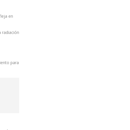
leja en
a radiación
iento para