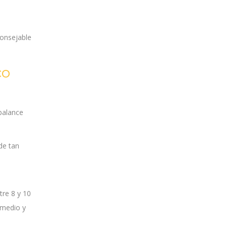
consejable
co
balance
de tan
tre 8 y 10
 medio y