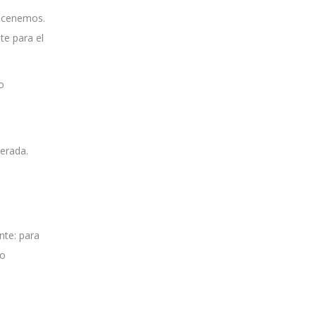
macenemos.
te para el
o
nerada.
nte: para
mo