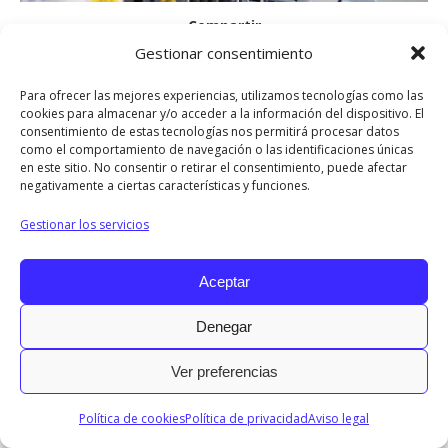
Compartir
Gestionar consentimiento
Share
Share
Share
Share
Share
Para ofrecer las mejores experiencias, utilizamos tecnologías como las
on
on
on
on
on
cookies para almacenar y/o acceder a la información del dispositivo. El
consentimiento de estas tecnologías nos permitirá procesar datos
Facebook
X
LinkedIn
Pinterest
WhatsApp
como el comportamiento de navegación o las identificaciones únicas
en este sitio. No consentir o retirar el consentimiento, puede afectar
2017 © Todos los derechos reservados.
negativamente a ciertas características y funciones.
Menu INFO
Gestionar los servicios
Diseñado por © Ondiseño.com 2017
Aceptar
Denegar
Ver preferencias
Política de cookies
Política de privacidad
Aviso legal