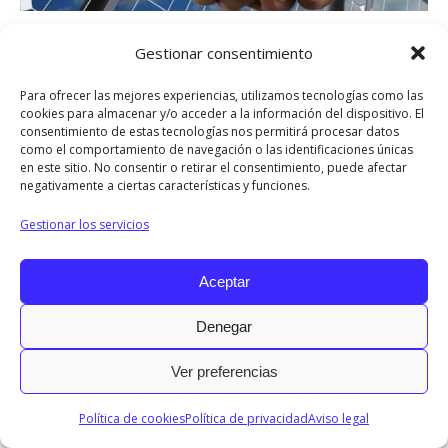
Compartir
Gestionar consentimiento
Share
Share
Share
Share
Share
Para ofrecer las mejores experiencias, utilizamos tecnologías como las
cookies para almacenar y/o acceder a la información del dispositivo. El
on
on
on
on
on
consentimiento de estas tecnologías nos permitirá procesar datos
Facebook
X
LinkedIn
Pinterest
WhatsApp
como el comportamiento de navegación o las identificaciones únicas
en este sitio. No consentir o retirar el consentimiento, puede afectar
negativamente a ciertas características y funciones.
2017 © Todos los derechos reservados.
Menu INFO
Gestionar los servicios
Diseñado por © Ondiseño.com 2017
Aceptar
Denegar
Ver preferencias
Política de cookies
Política de privacidad
Aviso legal