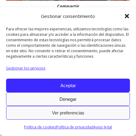
Compartir
Gestionar consentimiento
Share
Share
Share
Share
Share
Para ofrecer las mejores experiencias, utilizamos tecnologías como las
on
on
on
on
on
cookies para almacenar y/o acceder a la información del dispositivo. El
consentimiento de estas tecnologías nos permitirá procesar datos
Facebook
X
LinkedIn
Pinterest
WhatsApp
como el comportamiento de navegación o las identificaciones únicas
en este sitio. No consentir o retirar el consentimiento, puede afectar
2017 © Todos los derechos reservados.
negativamente a ciertas características y funciones.
Menu INFO
Gestionar los servicios
Diseñado por © Ondiseño.com 2017
Aceptar
Denegar
Ver preferencias
Política de cookies
Política de privacidad
Aviso legal