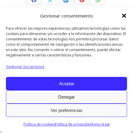
Share
Share
Share
Share
Share
on
on
on
on
on
Gestionar consentimiento
Facebook
X
LinkedIn
Pinterest
WhatsApp
Para ofrecer las mejores experiencias, utilizamos tecnologías como las
2017 © Todos los derechos reservados.
cookies para almacenar y/o acceder a la información del dispositivo. El
consentimiento de estas tecnologías nos permitirá procesar datos
Menu INFO
como el comportamiento de navegación o las identificaciones únicas
en este sitio. No consentir o retirar el consentimiento, puede afectar
Diseñado por © Ondiseño.com 2017
negativamente a ciertas características y funciones.
Gestionar los servicios
Aceptar
Denegar
Ver preferencias
Política de cookies
Política de privacidad
Aviso legal