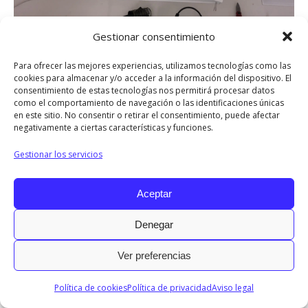
Gestionar consentimiento
Para ofrecer las mejores experiencias, utilizamos tecnologías como las
Compartir
cookies para almacenar y/o acceder a la información del dispositivo. El
consentimiento de estas tecnologías nos permitirá procesar datos
Share
Share
Share
Share
Share
como el comportamiento de navegación o las identificaciones únicas
en este sitio. No consentir o retirar el consentimiento, puede afectar
on
on
on
on
on
negativamente a ciertas características y funciones.
Facebook
X
LinkedIn
Pinterest
WhatsApp
Gestionar los servicios
2017 © Todos los derechos reservados.
Menu INFO
Aceptar
Diseñado por © Ondiseño.com 2017
Denegar
Ver preferencias
Política de cookies
Política de privacidad
Aviso legal