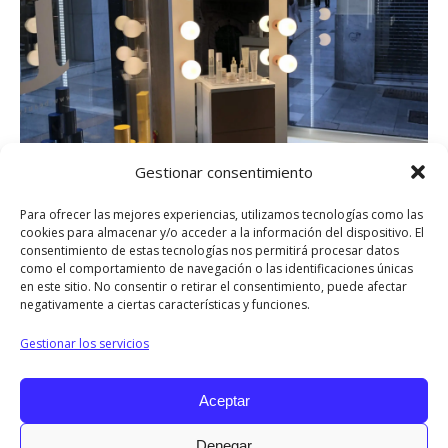
Gestionar consentimiento
Para ofrecer las mejores experiencias, utilizamos tecnologías como las
cookies para almacenar y/o acceder a la información del dispositivo. El
consentimiento de estas tecnologías nos permitirá procesar datos
como el comportamiento de navegación o las identificaciones únicas
en este sitio. No consentir o retirar el consentimiento, puede afectar
negativamente a ciertas características y funciones.
Compartir
Gestionar los servicios
Share
Share
Share
Share
Share
Aceptar
on
on
on
on
on
Denegar