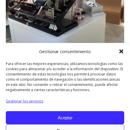
Gestionar consentimiento
Para ofrecer las mejores experiencias, utilizamos tecnologías como las
cookies para almacenar y/o acceder a la información del dispositivo. El
consentimiento de estas tecnologías nos permitirá procesar datos
como el comportamiento de navegación o las identificaciones únicas
en este sitio. No consentir o retirar el consentimiento, puede afectar
negativamente a ciertas características y funciones.
Compartir
Gestionar los servicios
Share
Share
Share
Share
Share
Aceptar
on
on
on
on
on