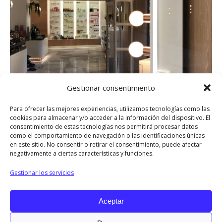
Gestionar consentimiento
Para ofrecer las mejores experiencias, utilizamos tecnologías como las
cookies para almacenar y/o acceder a la información del dispositivo. El
consentimiento de estas tecnologías nos permitirá procesar datos
como el comportamiento de navegación o las identificaciones únicas
en este sitio. No consentir o retirar el consentimiento, puede afectar
negativamente a ciertas características y funciones.
Compartir
Gestionar los servicios
Share
Share
Share
Share
Share
Aceptar
on
on
on
on
on