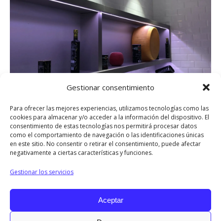
Gestionar consentimiento
Para ofrecer las mejores experiencias, utilizamos tecnologías como las
cookies para almacenar y/o acceder a la información del dispositivo. El
consentimiento de estas tecnologías nos permitirá procesar datos
como el comportamiento de navegación o las identificaciones únicas
en este sitio. No consentir o retirar el consentimiento, puede afectar
negativamente a ciertas características y funciones.
Compartir
Gestionar los servicios
Share
Share
Share
Share
Share
Aceptar
on
on
on
on
on