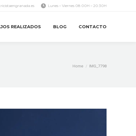
tricistaengranada.es
Lunes – Viernes 08:00H – 20:30H
JOS REALIZADOS
BLOG
CONTACTO
JOS REALIZADOS
BLOG
CONTACTO
You are here:
Home
IMG_7798