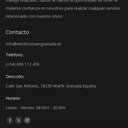
trabajo realizado, dando al cliente la oportunidad de tener la
máxima confianza en nosotros para realizar cualquier servicio
relacionado con nuestro oficio
Contacto
info@electricistaengranada.es
Telefono:
(+34) 686 112 450
Dirección:
Calle San Antonio, 18230 Atarfe Granada España
Horario:
Lunes - Viernes: 08:00H - 20:30H
Find us on:
Facebook
X
Instagram