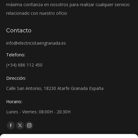
máxima confianza en nosotros para realizar cualquier servicio
relacionado con nuestro oficio
Contacto
info@electricistaengranada.es
Telefono:
(+34) 686 112 450
Dirección:
Calle San Antonio, 18230 Atarfe Granada España
Horario:
Lunes - Viernes: 08:00H - 20:30H
Find us on:
Facebook
X
Instagram
page
page
page