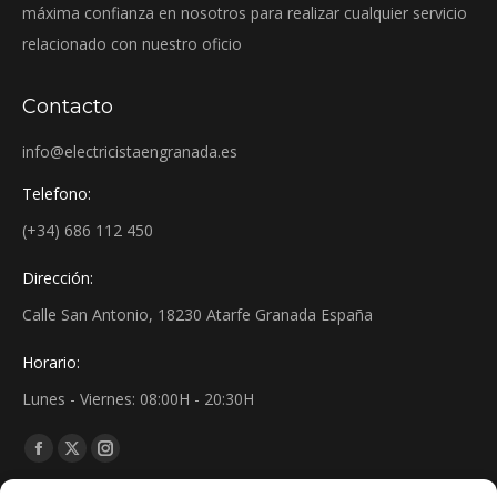
máxima confianza en nosotros para realizar cualquier servicio
relacionado con nuestro oficio
Contacto
info@electricistaengranada.es
Telefono:
(+34) 686 112 450
Dirección:
Calle San Antonio, 18230 Atarfe Granada España
Horario:
Lunes - Viernes: 08:00H - 20:30H
Find us on:
Facebook
X
Instagram
page
page
page