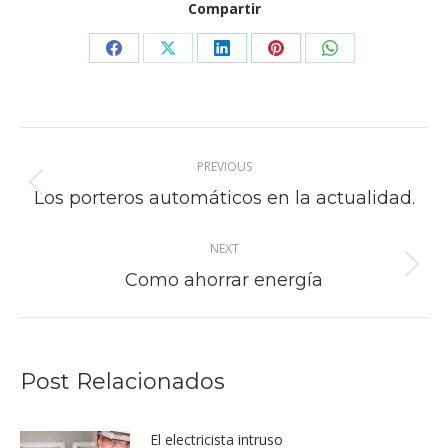
Compartir
Share
Share
Share
Share
Share
on
on
on
on
on
Facebook
X
LinkedIn
Pinterest
WhatsApp
Post
PREVIOUS
navigation
Previous
Los porteros automáticos en la actualidad.
post:
NEXT
Next
Como ahorrar energía
post:
Post Relacionados
El electricista intruso