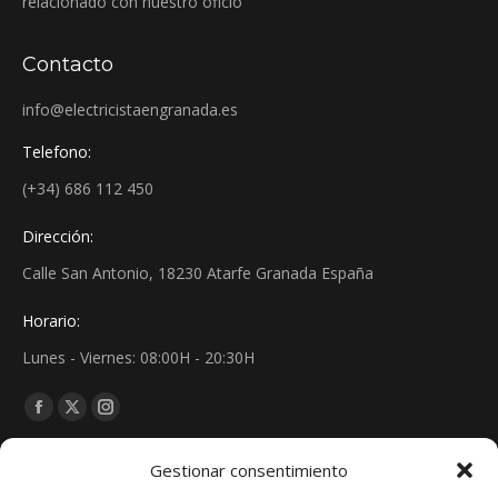
relacionado con nuestro oficio
Contacto
info@electricistaengranada.es
Telefono:
(+34) 686 112 450
Dirección:
Calle San Antonio, 18230 Atarfe Granada España
Horario:
Lunes - Viernes: 08:00H - 20:30H
Find us on:
Facebook
X
Instagram
page
page
page
Noticias
Gestionar consentimiento
opens
opens
opens