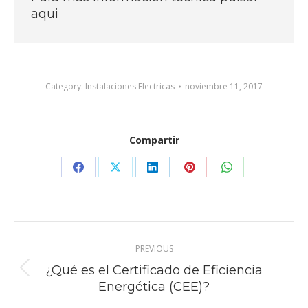
aqui
Category:
Instalaciones Electricas
noviembre 11, 2017
Compartir
Share
Share
Share
Share
Share
on
on
on
on
on
Facebook
X
LinkedIn
Pinterest
WhatsApp
Post
PREVIOUS
navigation
¿Qué es el Certificado de Eficiencia
Previous
Energética (CEE)?
post: