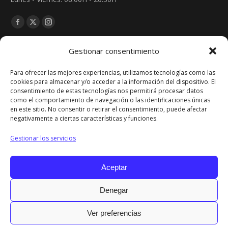
Find us on:
Facebook
X
Instagram
page
page
page
Gestionar consentimiento
Noticias
opens
opens
opens
in
in
in
El electricista intruso
Para ofrecer las mejores experiencias, utilizamos tecnologías como las
new
new
new
cookies para almacenar y/o acceder a la información del dispositivo. El
enero 7, 2020
consentimiento de estas tecnologías nos permitirá procesar datos
window
window
window
como el comportamiento de navegación o las identificaciones únicas
en este sitio. No consentir o retirar el consentimiento, puede afectar
La resintonización de la TDT
negativamente a ciertas características y funciones.
diciembre 2, 2019
Gestionar los servicios
Autoconsumo eléctrico
noviembre 5, 2019
Aceptar
Denegar
2017 © Todos los derechos reservados.
Ver preferencias
Menu INFO